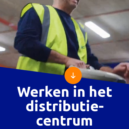
Naar
beneden
Werken in het
scrollen
distributie­
centrum