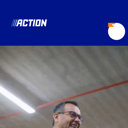
nl.action.jobs
Open
menu